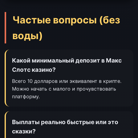
Частые вопросы (без
воды)
Какой минимальный депозит в Макс
Слотс казино?
Всего 10 долларов или эквивалент в крипте.
Можно начать с малого и прочувствовать
платформу.
Выплаты реально быстрые или это
сказки?