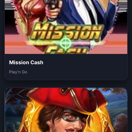
Mission Cash
Play'n Go