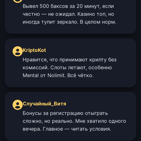
Вывел 500 баксов за 20 минут, если
честно — не ожидал. Казино топ, но
иногда тупит зеркало. В целом норм.
KriptoKot
Нравится, что принимают крипту без
комиссий. Слоты летают, особенно
Mental от Nolimit. Всё чётко.
Случайный_Витя
Бонусы за регистрацию отыграть
сложно, но реально. Мне хватило одного
вечера. Главное — читать условия.