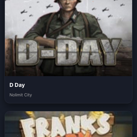
D Day
Nolimit City