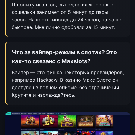
По опыту игроков, вывод на электронные
кошельки занимает от 5 минут до пары
часов. На карты иногда до 24 часов, но чаще
быстрее. Мне лично одобряли за 15 минут.
Что за вайпер-режим в слотах? Это
как-то связано с Maxslots?
Вайпер — это фишка некоторых провайдеров,
например Hacksaw. В казино Макс Слотс он
доступен в полном объеме, без ограничений.
Крутите и наслаждайтесь.