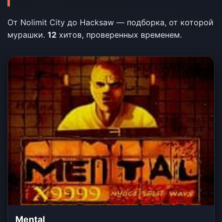
От Nolimit City до Hacksaw — подборка, от которой
мурашки.
12
хитов, проверенных временем.
Mental