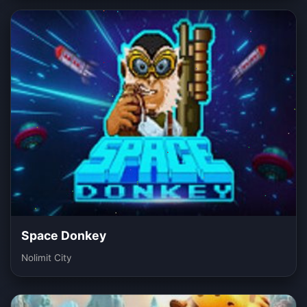
Space Donkey
Nolimit City