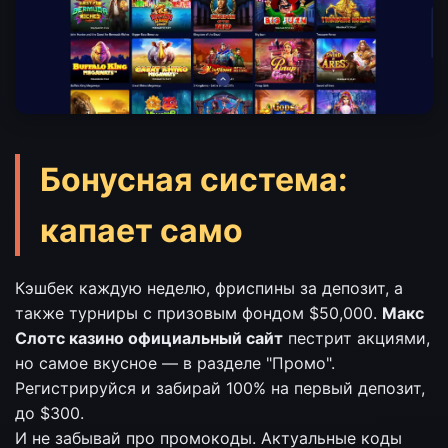
Бонусная система:
капает само
Кэшбек каждую неделю, фриспины за депозит, а
также турниры с призовым фондом $50,000.
Макс
Слотс казино официальный сайт
пестрит акциями,
но самое вкусное — в разделе "Промо".
Регистрируйся и забирай 100% на первый депозит,
до $300.
И не забывай про промокоды. Актуальные коды